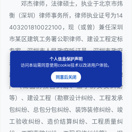
邓杰律师，法律硕士，执业于北京市炜
衡（深圳）律师事务所，律师执业证号为14
403201810022100，现（或曾）兼任深圳
市某区建筑工务署公职律师、建设工程定标
专家、深圳市人民政府听证员、深圳市政府
个人信息保护声明
采购评审专家（法律类），在建筑工务、政
访问本站需同意使用cookie技术以改进用户体验。
府采购等城建部门工作多年，颇为熟悉房地
同意后关闭
产（商品房预售纠纷、二手房买卖纠纷
等）、建设工程（勘察设计纠纷、工程发承
包纠纷、总包分包纠纷、装饰装修纠纷、竣
工验收纠纷、造价结算纠纷、工程质量纠