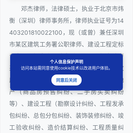
邓杰律师，法律硕士，执业于北京市炜
衡（深圳）律师事务所，律师执业证号为14
403201810022100，现（或曾）兼任深圳
市某区建筑工务署公职律师、建设工程定标
专家、深圳市人民政府听证员、深圳市政府
个人信息保护声明
采购评审专家（法律类），在建筑工务、政
访问本站需同意使用cookie技术以改进用户体验。
府采购等城建部门工作多年，颇为熟悉房地
同意后关闭
产（商品房预售纠纷、二手房买卖纠纷
等）、建设工程（勘察设计纠纷、工程发承
包纠纷、总包分包纠纷、装饰装修纠纷、竣
工验收纠纷、造价结算纠纷、工程质量纠