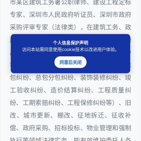
市某区建筑工务署公职律师、建设工程定标
专家、深圳市人民政府听证员、深圳市政府
采购评审专家（法律类），在建筑工务、政
府采购等城建部门工作多年，颇为熟悉房地
个人信息保护声明
访问本站需同意使用cookie技术以改进用户体验。
产（商品房预售纠纷、二手房买卖纠纷
同意后关闭
等）、建设工程（勘察设计纠纷、工程发承
包纠纷、总包分包纠纷、装饰装修纠纷、竣
工验收纠纷、造价结算纠纷、工程质量纠
纷、工期索赔纠纷、工程保修纠纷等）、旧
改、城市更新、棚改、征地拆迁、征收补
偿、政府采购、招标投标、物业管理和强制
执行等领域法律实务，能有效维护委托人各