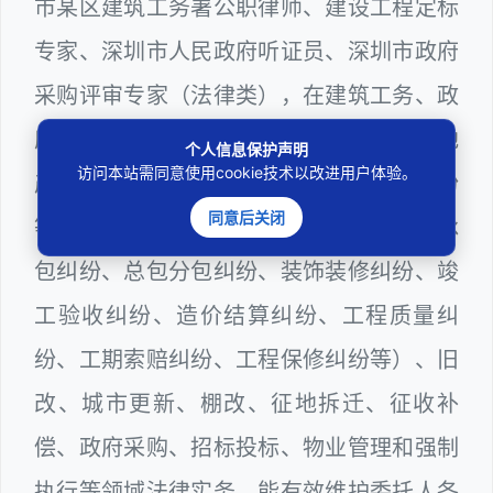
市某区建筑工务署公职律师、建设工程定标
专家、深圳市人民政府听证员、深圳市政府
采购评审专家（法律类），在建筑工务、政
府采购等城建部门工作多年，颇为熟悉房地
个人信息保护声明
访问本站需同意使用cookie技术以改进用户体验。
产（商品房预售纠纷、二手房买卖纠纷
同意后关闭
等）、建设工程（勘察设计纠纷、工程发承
包纠纷、总包分包纠纷、装饰装修纠纷、竣
工验收纠纷、造价结算纠纷、工程质量纠
纷、工期索赔纠纷、工程保修纠纷等）、旧
改、城市更新、棚改、征地拆迁、征收补
偿、政府采购、招标投标、物业管理和强制
执行等领域法律实务，能有效维护委托人各