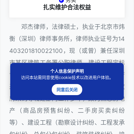
务实
扎实维护合法权益
邓杰律师，法律硕士，执业于北京市炜
衡（深圳）律师事务所，律师执业证号为14
403201810022100，现（或曾）兼任深圳
市某区建筑工务署公职律师、建设工程定标
个人信息保护声明
专家、深圳市人民政府听证员、深圳市政府
访问本站需同意使用cookie技术以改进用户体验。
采购评审专家（法律类），在建筑工务、政
同意后关闭
府采购等城建部门工作多年，颇为熟悉房地
产（商品房预售纠纷、二手房买卖纠纷
等）、建设工程（勘察设计纠纷、工程发承