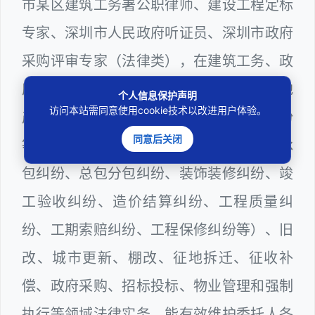
市某区建筑工务署公职律师、建设工程定标
专家、深圳市人民政府听证员、深圳市政府
采购评审专家（法律类），在建筑工务、政
府采购等城建部门工作多年，颇为熟悉房地
个人信息保护声明
访问本站需同意使用cookie技术以改进用户体验。
产（商品房预售纠纷、二手房买卖纠纷
同意后关闭
等）、建设工程（勘察设计纠纷、工程发承
包纠纷、总包分包纠纷、装饰装修纠纷、竣
工验收纠纷、造价结算纠纷、工程质量纠
纷、工期索赔纠纷、工程保修纠纷等）、旧
改、城市更新、棚改、征地拆迁、征收补
偿、政府采购、招标投标、物业管理和强制
执行等领域法律实务，能有效维护委托人各