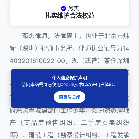
务实
扎实维护合法权益
邓杰律师，法律硕士，执业于北京市炜
衡（深圳）律师事务所，律师执业证号为14
403201810022100，现（或曾）兼任深圳
市某区建筑工务署公职律师、建设工程定标
个人信息保护声明
访问本站需同意使用cookie技术以改进用户体验。
专家、深圳市人民政府听证员、深圳市政府
同意后关闭
采购评审专家（法律类），在建筑工务、政
府采购等城建部门工作多年，颇为熟悉房地
产（商品房预售纠纷、二手房买卖纠纷
等）、建设工程（勘察设计纠纷、工程发承