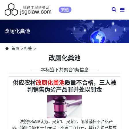
繁體
改厕化粪池
首页
>
标签
>
改厕化粪池
――本标签下共聚合1条信息――
供应农村
改厕化粪池
质量不合格，三人被
判销售伪劣产品罪并处以罚金
法院经审理认为，吴某1、吴某2、邹某销售不合格产
品，销售金额五十万元以上不满二百万元，其行为均已构成