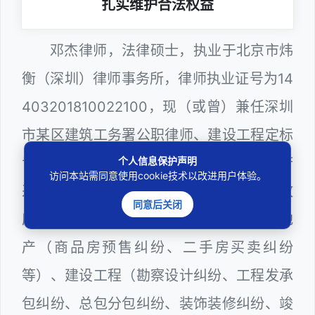
扎实维护合法权益
邓杰律师，法律硕士，执业于北京市炜
衡（深圳）律师事务所，律师执业证号为14
403201810022100，现（或曾）兼任深圳
市某区建筑工务署公职律师、建设工程定标
个人信息保护声明
专家、深圳市人民政府听证员、深圳市政府
访问本站需同意使用cookie技术以改进用户体验。
采购评审专家（法律类），在建筑工务、政
同意后关闭
府采购等城建部门工作多年，颇为熟悉房地
产（商品房预售纠纷、二手房买卖纠纷
等）、建设工程（勘察设计纠纷、工程发承
包纠纷、总包分包纠纷、装饰装修纠纷、竣