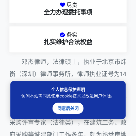
尽责
全力办理委托事项
务实
扎实维护合法权益
邓杰律师，法律硕士，执业于北京市炜
衡（深圳）律师事务所，律师执业证号为14
403201810022100，现（或曾）兼任深圳
个人信息保护声明
访问本站需同意使用cookie技术以改进用户体验。
市某区建筑工务署公职律师、建设工程定标
同意后关闭
专家、深圳市人民政府听证员、深圳市政府
采购评审专家（法律类），在建筑工务、政
府采购等城建部门工作多年，颇为熟悉房地