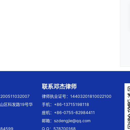
联系邓杰律师
00511032007
律师执业证号：14403201810022100
山区科发路19号华
手机：+86-13715198118
座机：+86-0755-82984411
邮箱：
szdengjie@qq.com
84599
Q Q：578700168