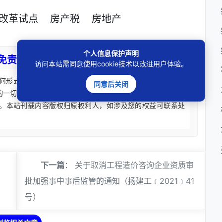
改革试点
房产税
房地产
个人信息保护声明
免责声明
访问本站需同意使用cookie技术以改进用户体验。
何形式法律意见建议。法律适用存在地域、时效、个案等差
同意后关闭
的一切法律后果皆由您自担全责。如您有相关法律事务需要办
。本站刊载内容版权归原权利人，如涉及您的权益可联系处
下一篇
：
关于取消工程造价咨询企业资质审
批加强事中事后监管的通知（扬建工﹝2021﹞41
号）