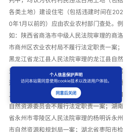
判中，均认为农村村民违法占用土地（包括
各类土地）建设住宅（包括违建时间在202
0年1月以前的）应由农业农村部门查处。例
如：陕西省商洛市中级人民法院审理的商洛
市商州区农业农村局不履行法定职责一案；
黑龙江省龙江县人民法院审理的龙江县自然
资源局对隋传忠未经批准占用耕地建设住宅
个人信息保护声明
访问本站需同意使用cookie技术以改进用户体验。
违法行为处罚申请强制执行一案；北京市顺
同意后关闭
义区人民法院审理的程宝利诉北京市规划和
自然资源委员会不履行法定职责一案；湖南
省永州市零陵区人民法院审理的杨明诉永州
市自然资源和规划局一案；湖北省枣阳市检