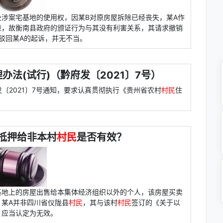
及涉案宅基地的使用权，因某B对原房屋拆除已经丧失，某A作
继，故衡南县政府的颁证行为与其没有利害关系，其请求撤销
定驳回某A的起诉，并无不当。
办法(试行)（黔府发〔2021〕7号）
发〔2021〕7号通知，要求认真贯彻执行《贵州省农村
村民
住
抵押给非本村
村民
是否有效？
基地上的房屋出售给本集体经济组织以外的个人，该房屋买卖
某A并非四川省仪陇县
村民
，其与该村
村民
签订的《关于以
，应当认定为无效。