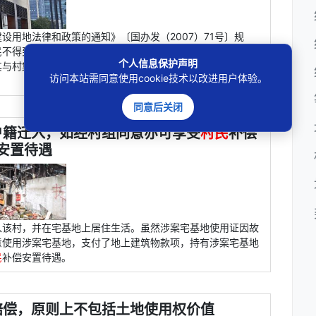
设用地法律和政策的通知》〔国办发（2007）71号〕规
民不得到农村购买宅基地、农民住宅或“小产权房”。当事人并
个人信息保护声明
其与村集体经济组织成员合作建造案涉房屋，并未取得案涉房
访问本站需同意使用cookie技术以改进用户体验。
同意后关闭
户籍迁入，如经村组同意亦可享受
村民
补偿
安置待遇
入该村，并在宅基地上居住生活。虽然涉案宅基地使用证因故
意使用涉案宅基地，支付了地上建筑物款项，持有涉案宅基地
民
补偿安置待遇。
赔偿，原则上不包括土地使用权价值