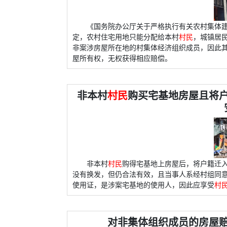
《国务院办公厅关于严格执行有关农村集体建
定，农村住宅用地只能分配给本村
村民
，城镇居
非案涉房屋所在地的村集体经济组织成员，因此
屋所有权，无权获得相应赔偿。
非本村
村民
购买宅基地房屋且将
非本村
村民
购得宅基地上房屋后，将户籍迁
没有换发，但仍合法有效，且当事人系经村组同
使用证，是涉案宅基地的使用人，因此应享受
村
对非集体组织成员的房屋