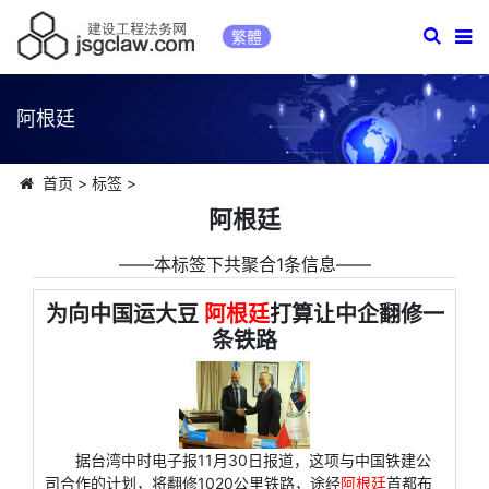
繁體
阿根廷
首页
>
标签
>
阿根廷
――本标签下共聚合1条信息――
为向中国运大豆
阿根廷
打算让中企翻修一
条铁路
据台湾中时电子报11月30日报道，这项与中国铁建公
司合作的计划，将翻修1020公里铁路，途经
阿根廷
首都布