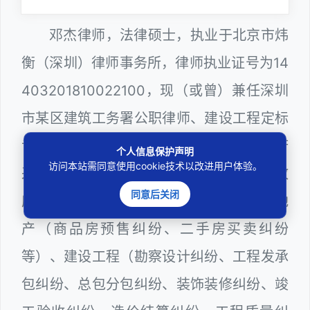
邓杰律师，法律硕士，执业于北京市炜
衡（深圳）律师事务所，律师执业证号为14
403201810022100，现（或曾）兼任深圳
市某区建筑工务署公职律师、建设工程定标
专家、深圳市人民政府听证员、深圳市政府
个人信息保护声明
访问本站需同意使用cookie技术以改进用户体验。
采购评审专家（法律类），在建筑工务、政
同意后关闭
府采购等城建部门工作多年，颇为熟悉房地
产（商品房预售纠纷、二手房买卖纠纷
等）、建设工程（勘察设计纠纷、工程发承
包纠纷、总包分包纠纷、装饰装修纠纷、竣