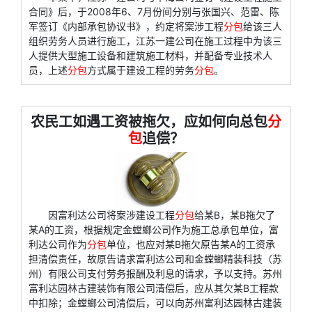
合同》后，于2008年6、7月份间分别与张国兴、范雷、陈
军签订《内部承包协议书》，约定将案涉工程
分包
给该三人
组织劳务人员进行施工，江苏一建公司在施工过程中为该三
人提供大型施工设备和建筑施工材料，并配备专业技术人
员，上述
分包
方式属于建设工程的劳务
分包
。
农民工如遇工资被拖欠，应如何向总包
分
包
追偿？
因富利达公司将案涉建设工程
分包
给某B，某B拖欠了
某A的工资，根据规定金螳螂公司作为施工总承包单位，富
利达公司作为
分包
单位，也应对某B拖欠原告某A的工资承
担清偿责任，故原告请求富利达公司和金螳螂精装科技（苏
州）有限公司支付劳务报酬及利息的请求，予以支持。苏州
富利达园林古建装饰有限公司清偿后，应从其欠某B工程款
中扣除；金螳螂公司清偿后，可以向苏州富利达园林古建装