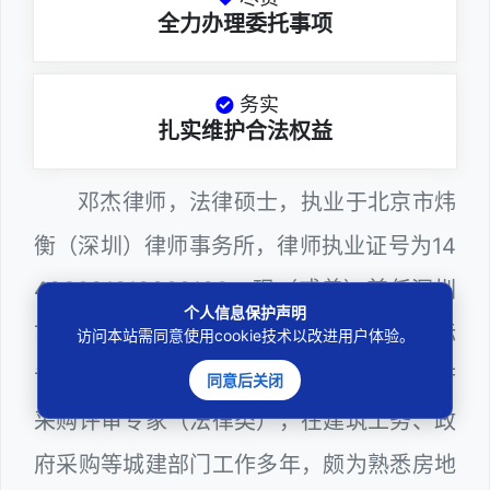
全力办理委托事项
务实
扎实维护合法权益
邓杰律师，法律硕士，执业于北京市炜
衡（深圳）律师事务所，律师执业证号为14
403201810022100，现（或曾）兼任深圳
个人信息保护声明
市某区建筑工务署公职律师、建设工程定标
访问本站需同意使用cookie技术以改进用户体验。
专家、深圳市人民政府听证员、深圳市政府
同意后关闭
采购评审专家（法律类），在建筑工务、政
府采购等城建部门工作多年，颇为熟悉房地