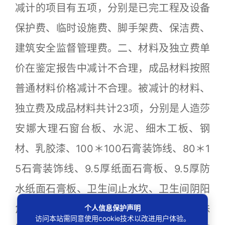
减计的项目有五项，分别是已完工程及设备
保护费、临时设施费、脚手架费、保洁费、
建筑安全监督管理费。二、材料及独立费单
价在鉴定报告中减计不合理，成品材料按照
普通材料价格减计不合理。被减计的材料、
独立费及成品材料共计23项，分别是人造莎
安娜大理石窗台板、水泥、细木工板、钢
材、乳胶漆、100＊100石膏装饰线、80＊1
5石膏装饰线、9.5厚纸面石膏板、9.5厚防
水纸面石膏板、卫生间止水坎、卫生间阴阳
角密闭、触碰磁吸检修孔、卫生间银箔特殊
个人信息保护声明
访问本站需同意使用cookie技术以改进用户体验。