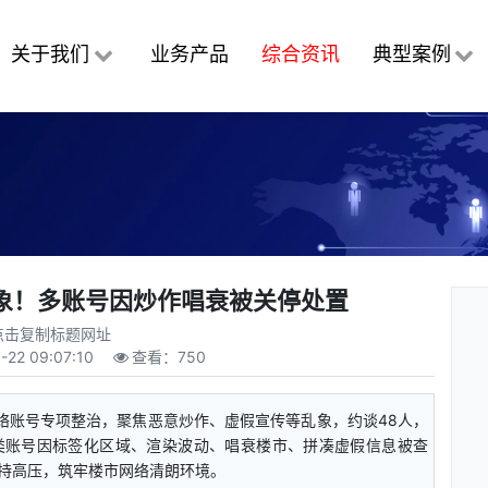
关于我们
业务产品
综合资讯
典型案例
象！多账号因炒作唱衰被关停处置
点击复制标题网址
-22 09:07:10
查看：
750
网络账号专项整治，聚焦恶意炒作、虚假宣传等乱象，约谈48人，
4类账号因标签化区域、渲染波动、唱衰楼市、拼凑虚假信息被查
持高压，筑牢楼市网络清朗环境。