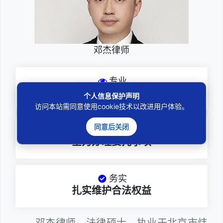
邓杰律师
专业
深耕厚积聚焦专注
个人信息保护声明
访问本站需同意使用cookie技术以改进用户体验。
同意后关闭
尽责
全力办理委托事项
务实
扎实维护合法权益
邓杰律师，法律硕士，执业于北京市炜