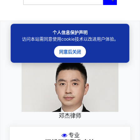
个人信息保护声明
法律咨询
访问本站需同意使用cookie技术以改进用户体验。
————受人之托、忠人之事————
同意后关闭
邓杰律师
专业