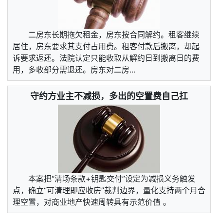
二房东长期拖欠租金，房东按合同解约。租客继续
居住，房东要求其支付占用费。租客付款后搬离，却起
诉要求返还。法院认定只能收取从解约日到搬离日的费
用，多收部分需退还。房东对二房...
守约方业主不减损，多出的空置费自己扛
本案把“清场条款+钥匙交付”设定为减损义务触发
点，确立“可清理即应收房”裁判边界，量化支持两个月合
理空置，对商业地产快速周转具有示范价值 。