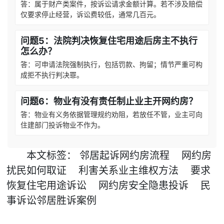
答：属于财产类案件，按诉讼请求金额计算。若不涉及赔偿
仅要求停止经营，诉讼费较低，通常几百元。
问题5：法院判决恢复住宅用途后房主不执行
怎么办？
答：可申请法院强制执行，包括罚款、拘留；情节严重可构
成拒不执行判决罪。
问题6：物业有没有责任制止业主开网约房？
答：物业有义务依据管理规约劝阻，若放任不管，业主可向
住建部门投诉物业不作为。
本文
标签
：
邻居起诉网约房流程
网约房
扰民如何取证
利害关系业主维权方法
要求
恢复住宅用途诉讼
网约房安全隐患投诉
民
事诉讼邻居胜诉案例