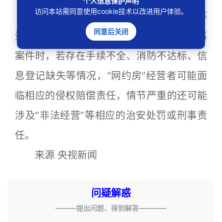
个人信息保护声明
访问本站需同意使用cookie技术以改进用户体验。
专家提醒，在涉及火灾事故、黄赌毒等
同意后关闭
违法犯罪，以及诈骗、非法拘禁等其他刑事
案件时，若存在手续不全、消防不达标、信
息登记缺失等情况，“网约房”经营者可能面
临相应的侵权赔偿责任，情节严重的还可能
涉及“非法经营”等相应的治安处罚或刑事责
任。
来源 央视新闻
问疑解惑
———提出问题、得到解答————