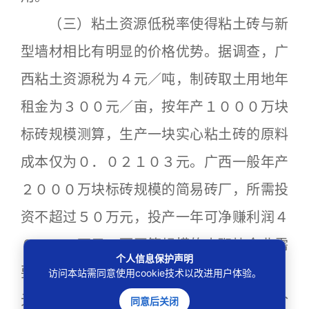
（三）粘土资源低税率使得粘土砖与新
型墙材相比有明显的价格优势。据调查，广
西粘土资源税为４元／吨，制砖取土用地年
租金为３００元／亩，按年产１０００万块
标砖规模测算，生产一块实心粘土砖的原料
成本仅为０．０２１０３元。广西一般年产
２０００万块标砖规模的简易砖厂，所需投
资不超过５０万元，投产一年可净赚利润４
０—６０万元。而同等规模的小砌块企业需
个人信息保护声明
要投资８０万元，折算标砖成本为０．１２
访问本站需同意使用cookie技术以改进用户体验。
元，与实心砖差价８分钱，是实心粘土砖价
同意后关闭