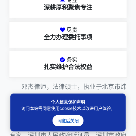
专业
深耕厚积聚焦专注
尽责
全力办理委托事项
务实
扎实维护合法权益
邓杰律师，法律硕士，执业于北京市炜
衡（深圳）律师事务所，律师执业证号为14
个人信息保护声明
访问本站需同意使用cookie技术以改进用户体验。
403201810022100，现（或曾）兼任深圳
同意后关闭
市某区建筑工务署公职律师、建设工程定标
专家、深圳市人民政府听证员、深圳市政府