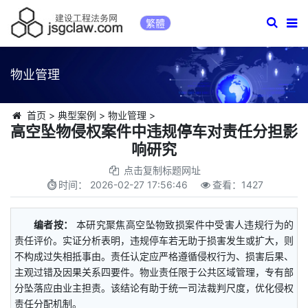
繁體
物业管理
首页
>
典型案例
>
物业管理
>
高空坠物侵权案件中违规停车对责任分担影
响研究
点击复制标题网址
时间：
2026-02-27 17:56:46
查看：
1427
编者按：
本研究聚焦高空坠物致损案件中受害人违规行为的
责任评价。实证分析表明，违规停车若无助于损害发生或扩大，则
不构成过失相抵事由。责任认定应严格遵循侵权行为、损害后果、
主观过错及因果关系四要件。物业责任限于公共区域管理，专有部
分坠落应由业主担责。该结论有助于统一司法裁判尺度，优化侵权
责任分配机制。