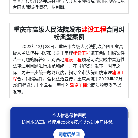
靠人）有没有参与投标和合同订立等缔约磋商阶段的活动及
合同实际履行情况加以判断。
重庆市高级人民法院发布
建设工程
合同纠
纷典型案例
2022年12月28日，重庆市高级人民法院联合四川省高
级人民法院共同发布《关于审理
建设工程
施工合同纠纷案件
若干问题的解答》，对两地
建设工程
领域司法实践中普遍性
法律适用问题进行规范和统一。在《解答》发布一周年之
际，为进一步统一裁判尺度，指导全市法院正确审理
建设工
程
合同纠纷案件，强化法治宣传，重庆高院于2023年12月
28日筛选出十个具有典型性的
建设工程
合同纠纷案例予以
发布。
个人信息保护声明
173条
上一页
1
2
3
4
5
6
7
8
9
10
访问本站需同意使用cookie技术以改进用户体验。
..
18
下一页
同意后关闭