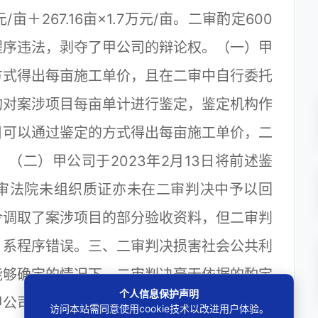
元/亩＋267.16亩×1.7万元/亩。二审酌定600
程序违法，剥夺了甲公司的辩论权。（一）甲
方式得出每亩施工单价，且在二审中自行委托
构对案涉项目每亩单计进行鉴定，鉴定机构作
目可以通过鉴定的方式得出每亩施工单价，二
（二）甲公司于2023年2月13日将前述鉴
审法院未组织质证亦未在二审判决中予以回
令调取了案涉项目的部分验收资料，但二审判
，系程序错误。三、二审判决损害社会公共利
能够确定的情况下，二审判决毫无依据的酌定
个人信息保护声明
甲公司的合法权益，并导致丙公司因不法行为
访问本站需同意使用cookie技术以改进用户体验。