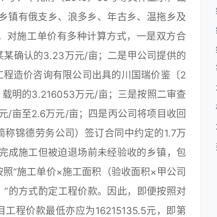
工的乡镇有俄支乡、浪多乡、年古乡、温拖乡及
5亩。对施工单价有多种计算方式，一是双方合
某确认的3.23万元/亩；二是甲公司提供的
工程造价咨询有限公司出具的川国瑞价鉴〔2
载明的3.216053万元/亩；三是按照二审查
元/亩至2.6万元/亩；四是丙公司将项目收回
称锦德劳务公司）签订合同中约定的1.7万
已完成施工但被迫退场前未经验收的乡镇，包
照“施工单价×施工面积（验收面积×甲公司
数）”的方式酌定工程价款。因此，即便按照对
程价款最低亦应为16215135.5元，即第