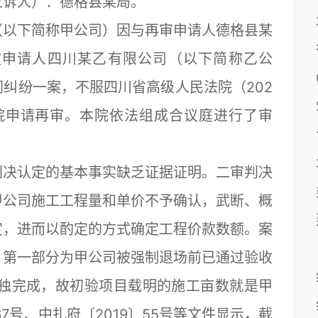
诉人）：德格县某局。
以下简称甲公司）因与再审申请人德格县某
被申请人四川某乙有限公司（以下简称乙公
纠纷一案，不服四川省高级人民法院（202
本院申请再审。本院依法组成合议庭进行了审
决认定的基本事实缺乏证据证明。二审判决
甲公司施工工程量和单价不予确认，武断、概
定，进而以酌定的方式确定工程价款数额。案
）第一部分为甲公司被强制退场前已通过验收
单独完成，故初验项目载明的施工亩数就是甲
7号、中扎府〔2019〕55号等文件显示，截