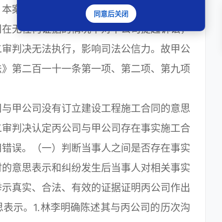
）本案漫长的诉讼周期导致甲公司陷入财务危
同意后关闭
司在无任何证据的情况下对甲公司提起诉讼，
二审判决无法执行，影响司法公信力。故甲公
法》第二百一十一条第一项、第二项、第九项
与甲公司没有订立建设工程施工合同的意思
二审判决认定丙公司与甲公司存在事实施工合
用错误。（一）判断当事人之间是否存在事实
时的意思表示和纠纷发生后当事人对相关事实
举示真实、合法、有效的证据证明丙公司作出
表示。1.林李明确陈述其与丙公司的历次沟