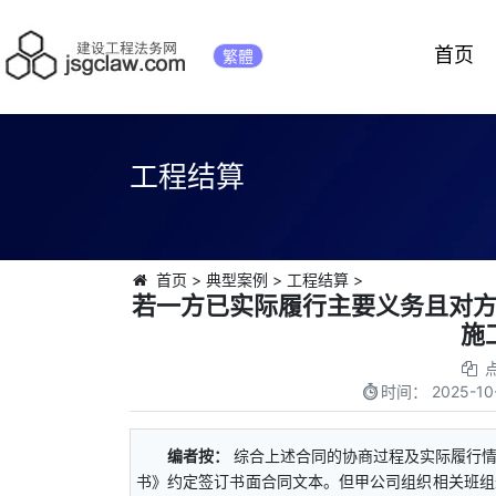
首页
繁體
工程结算
首页
>
典型案例
>
工程结算
>
若一方已实际履行主要义务且对
施
时间：
2025-10
编者按：
综合上述合同的协商过程及实际履行
书》约定签订书面合同文本。但甲公司组织相关班组