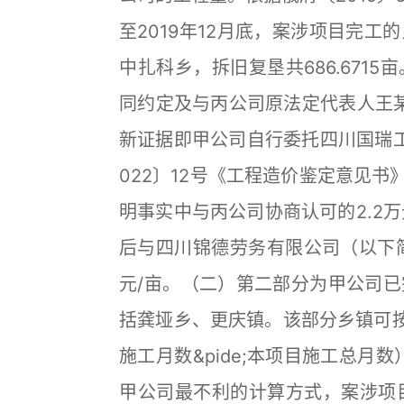
至2019年12月底，案涉项目完
中扎科乡，拆旧复垦共686.671
同约定及与丙公司原法定代表人王某
新证据即甲公司自行委托四川国瑞
022〕12号《工程造价鉴定意见书》
明事实中与丙公司协商认可的2.2万
后与四川锦德劳务有限公司（以下简
元/亩。（二）第二部分为甲公司
括龚垭乡、更庆镇。该部分乡镇可按
施工月数&pide;本项目施工总月
甲公司最不利的计算方式，案涉项目工