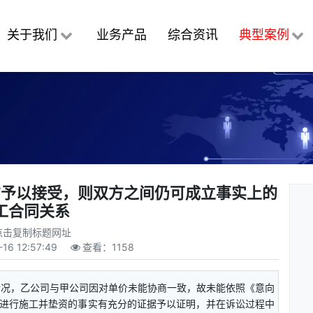
关于我们
业务产品
综合资讯
典型案例
方予以接受，则双方之间仍可成立事实上的
工合同关系
点击复制标题网址
-16 12:57:49
查看：
1158
情况，乙公司与甲公司因对单价未能协商一致，故未能依照《意向
进行施工并垫资的事实有充分的证据予以证明，并在诉讼过程中