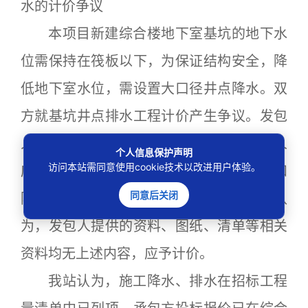
水的计价争议
本项目新建综合楼地下室基坑的地下水
位需保持在筏板以下，为保证结构安全，降
低地下室水位，需设置大口径井点降水。双
方就基坑井点排水工程计价产生争议。发包
人认为，合同价格形式为总价合同，承包人
个人信息保护声明
访问本站需同意使用cookie技术以改进用户体验。
应根据实际情况对施工图和相关资料明示和
同意后关闭
隐含的工作内容按中标价包干。承包人认
为，发包人提供的资料、图纸、清单等相关
资料均无上述内容，应予计价。
我站认为，施工降水、排水在招标工程