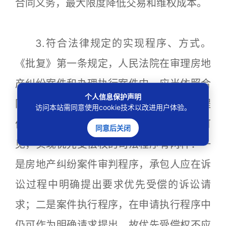
合同义务，最大限度降低交易和维权成本。
3.符合法律规定的实现程序、方式。
《批复》第一条规定，人民法院在审理房地
产纠纷案件和办理执行案件中，应当依照合
个人信息保护声明
同法第二百八十六条的规定，认定建筑工程
访问本站需同意使用cookie技术以改进用户体验。
价款优先受偿权优于抵押权和其他债权。可
同意后关闭
见，实现优先受偿权的司法程序有两种：一
是房地产纠纷案件审判程序，承包人应在诉
讼过程中明确提出要求优先受偿的诉讼请
求；二是案件执行程序，在申请执行程序中
仍可作为明确请求提出。故优先受偿权不应