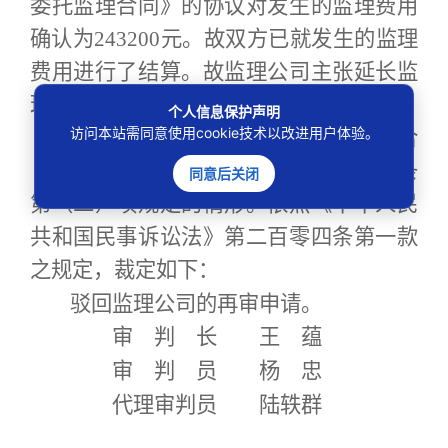
委托监理合同》的协议对发生的监理费用
确认为243200元。故双方已就发生的监理
费用进行了结算。故监理公司主张延长监
理期限的监理费用，亦缺乏事实依据。
个人信息保护声明
访问本站需同意使用cookie技术以改进用户体验。
综上，监理公司的再审申请不符合
《中华人民共和国民事诉讼法》第二百条
同意后关闭
第（二）项规定的情形。依照《中华人民
共和国民事诉讼法》第二百零四条第一款
之规定，裁定如下：
驳回监理公司的再审申请。
审 判 长 王 蕴
审 判 员 杨 忠
代理审判员 陆轶群