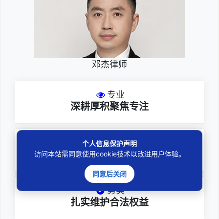
邓杰律师
专业
深耕厚积聚焦专注
尽责
个人信息保护声明
全力办理委托事项
访问本站需同意使用cookie技术以改进用户体验。
同意后关闭
务实
扎实维护合法权益