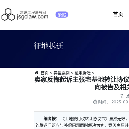
首页
繁體
征地拆迁
首页
>
典型案例
>
征地拆迁
>
卖家反悔起诉主张宅基地转让协
向被告及相
时间：
2025-09-
编者按：
《土地使用权转让协议书》虽然无效
的腾退问题应与补偿问题同时解决为宜，案涉房屋并