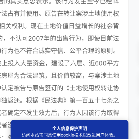
告的真实意思表示。该行为发生至今已经14
合法占有并使用。原告在转让案涉土地使用权
的相关权利。现在土地价值日益增长的社会背
，不认可2007年的出售行为，即使目前法
的行为也不符合诚实守信、公平合理的原则。
上投入大量资金，建设了六层、近600平方
该房屋为合法建筑，且价值较高，与案涉土地
中认定被告与原告签订的《土地使用权转让协
单独返还。根据《民法典》第一百五十七条之
或者确定不发生效力后，行为人因该行为取得
或者没必要返还的，应当折价补偿。有过错的
个人信息保护声明
访问本站需同意使用cookie技术以改进用户体验。
失；各方都有过错的，应当各自承担相应的责