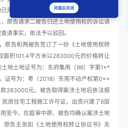
同意后关闭
地已无法返还，但原告也未请求折价补偿。因
上，原告请求二被告归还土地使用权的诉讼请
院查清事实，依法予以驳回。
日，原告和两被告签订了一份《土地使用权转
积101.4平方米以283000元的价格转让
土地土地证号为：东府集用（98）字第1×*
证号为：粤（2018）东莞不动产权第0××
款283000元。被告取得案涉土地后依法报
、民房住宅工程施工许可证，出资兴建了6层
使用至今。在庭审中原、被告均确认案涉土地
，原告主张如《土地使用权转让协议书》无