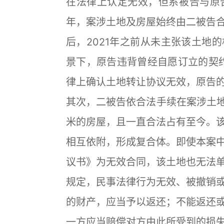
在法律上认定无效，但系被告与原
年，案涉土地及房屋始终由二被告
后，2021年之前从未主张该土地
景下，原告违背曾经自愿订立的契约
律上确认土地转让协议无效，原告
其次，二被告依合法手续在案涉土地
米的房屋，且一直合法占有至今。
相互依附，形成复合体。即使本案
议书》为无效合同，该土地也无法
规定，民事法律行为无效、被撤销
的财产，应当予以返还；不能返还
一方应当赔偿对方由此所受到的损