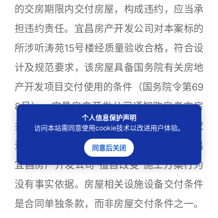
的交房期限内交付房屋，构成违约，应当承
担违约责任。宜昌房产开发公司对本案标的
所涉听涛苑15号楼经质量验收合格，符合设
计及规范要求，该房屋具备国务院有关房地
产开发项目交付使用的条件（国务院令第69
8号），宜昌房产开发公司通知购房者交房
个人信息保护声明
并承担相应逾期交房的违约金。李某A领取
访问本站需同意使用cookie技术以改进用户体验。
逾期交房违约金后，却不接收房屋，其提出
同意后关闭
宜昌房产开发公司“擅自改变”施工方案行为
没有事实依据。房屋相关设施设备交付条件
是合同单独条款，而非房屋交付条件之一。