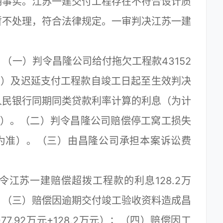
明事实。江苏一建交付工程存在不符合设计质
暂不处理，符合法律规定。一审判决江苏一建
一）判令昌隆公司给付拖欠工程款43152
准）及迟延支付工程款自竣工日起至生效判决
人民银行同期同类贷款利率计算的利息（为计
69元）。（二）判令昌隆公司赔偿停工窝工损失
额为准）。（三）由昌隆公司承担本案诉讼费
苏一建赔偿超拨工程款的利息128.2万
；（三）赔偿因逾期交付竣工验收资料造成昌
077.92万元+128.2万元）；（四）赔偿因工