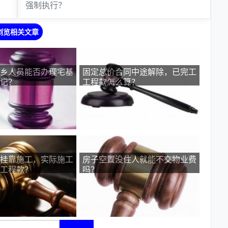
强制执行？
浏览相关文章
乡人员能否办理宅基
固定总价合同中途解除，已完工
记？
工程款怎么算？
挂靠施工，实际施工
房子空置没住人就能不交物业费
工程款？
吗？