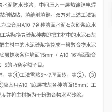
物水泥防水砂浆，中间压入一层热镀锌电焊
胶黏剂粘贴、填缝剂填缝。双方对上述工法第
应套用A10-7各种墙面水泥石灰砂浆底水
按施工实际换算砂浆种类即把主材中的水泥石灰
，把主材中的水泥砂浆换算成干粉聚合物水泥
层抹灰各种墙面15mm + A10-16墙面聚合
）：5的两条定额子目。
，第④工法需贴5～7厚面砖，第②、③
套用A10-1底层抹灰各种墙面15mm；工
算厚度并将主材换为干粉聚合物水泥砂浆。