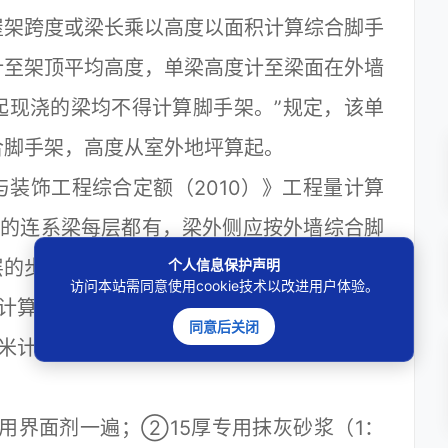
屋架跨度或梁长乘以高度以面积计算综合脚手
计至架顶平均高度，单梁高度计至梁面在外墙
起现浇的梁均不得计算脚手架。”规定，该单
合脚手架，高度从室外地坪算起。
饰工程综合定额（2010）》工程量计算
涉及的连系梁每层都有，梁外侧应按外墙综合脚
个人信息保护声明
层的步距计算单排脚手架，但因争议（二）中
访问本站需同意使用cookie技术以改进用户体验。
额计算规则已计算综合脚手架，故梁外、内侧
同意后关闭
米计算，梁长不足3米的不另计。
界面剂一遍；②15厚专用抹灰砂浆（1：