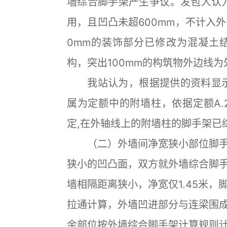
墙综合脚手架产生争议。发包人认为
用，且凹凸未超600mm，不计入
0mm的装饰部分已修改为混凝土
构，突出100mm的构筑物外边线
我站认为，根据提供的资料显示，
属为定额中的附墙柱，依据定额A.2
定,在外轴线上的附墙柱的脚手架已
（二）外墙间净宽狭小部位脚手
狭小的凹凸面，双方就外墙综合脚
墙相隔距离狭小，净宽仅1.45米
拉通计算，外墙凹进部分与连梁围
余部位按外墙综合脚手架计算规则