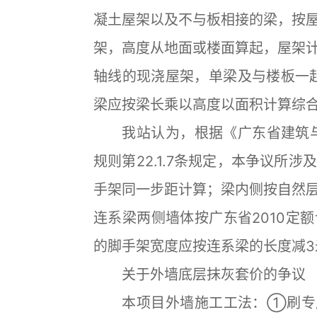
凝土屋架以及不与板相接的梁，按
架，高度从地面或楼面算起，屋架
轴线的现浇屋架，单梁及与楼板一
梁应按梁长乘以高度以面积计算综
我站认为，根据《广东省建筑与装
规则第22.1.7条规定，本争议所
手架同一步距计算；梁内侧按自然
连系梁两侧墙体按广东省2010定
的脚手架宽度应按连系梁的长度减3
关于外墙底层抹灰套价的争议
本项目外墙施工工法：①刷专用