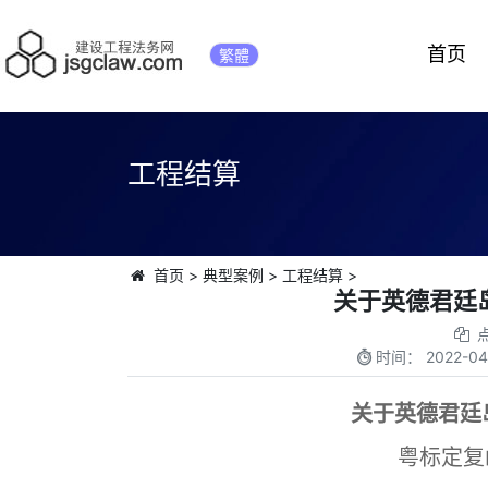
首页
繁體
工程结算
首页
>
典型案例
>
工程结算
>
关于英德君廷
时间：
2022-04
关于英德君廷
粤标定复