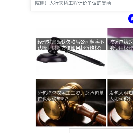
院侧）人行天桥工程计价争议的复函
经理对账确认欠款后公司翻脸不
城镇户籍返
认账，供货方该如何起诉维权？
地使用权登
分包拖欠农民工工资，总承包单
发包人明知
位也要买单吗？
人如何追讨