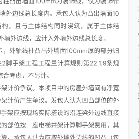
柱凸出墙面100mm为装饰线，仅为装饰作
外墙外边线总长度内。承包人认为凸出墙面10
结构，且与主体结构同时浇筑，属于主体结
为外墙外边线，应计入外墙外边线总长度。
外轴线柱凸出外墙面100mm厚的部分归
2脚手架工程工程量计算规则第22.1.9条规
综合考虑，不另计。
架计价争议。本项目中的房屋外墙间有净宽
手架计价产生争议。发包人认为凹凸部位的外
，脚手架应按现场实际搭设的沿连梁外边线直接
成的部位按一座电梯井架计算脚手架费用，其
计算。承包人认为应按外墙外边线的凹凸（包