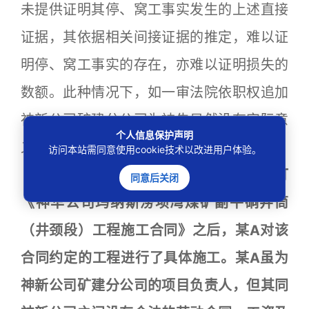
未提供证明其停、窝工事实发生的上述直接
证据，其依据相关间接证据的推定，难以证
明停、窝工事实的存在，亦难以证明损失的
数额。此种情况下，如一审法院依职权追加
神新公司矿建分公司为被告显然没有实际意
个人信息保护声明
义。裁定：驳回某A的起诉。
访问本站需同意使用cookie技术以改进用户体验。
本院认为，神华公司与神新公司签订
同意后关闭
《神华公司玛纳斯涝坝湾煤矿副平硐井筒
（井颈段）工程施工合同》之后，某A对该
合同约定的工程进行了具体施工。某A虽为
神新公司矿建分公司的项目负责人，但其同