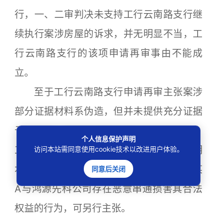
行，一、二审判决未支持工行云南路支行继
续执行案涉房屋的诉求，并无明显不当，工
行云南路支行的该项申请再审事由不能成
立。
至于工行云南路支行申请再审主张案涉
部分证据材料系伪造，但并未提供充分证据
予以佐证，该项申请再审事由亦不能成立。
个人信息保护声明
工行云南路支行如果发现新的证据能够证明
访问本站需同意使用cookie技术以改进用户体验。
本案存在虚假诉讼，或者有新的证据证实某
同意后关闭
A与鸿源先科公司存在恶意串通损害其合法
权益的行为，可另行主张。