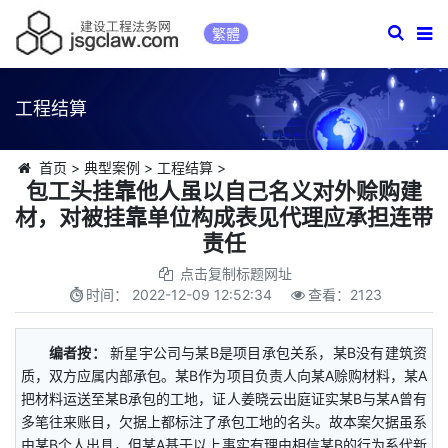
繁體
工程结算
首页
>
典型案例
>
工程结算
>
包工头挂靠他人虽以自己名义对外赊购建
材，对被挂靠单位构成表见代理应承担连带
责任
点击复制标题网址
时间：
2022-12-09 12:52:34
查看：
2123
编者按：
新星宇公司与某B是项目承包关系，某B没有建筑资
质，双方应属内部承包。某B作为项目负责人向某A赊购材料，某A
把材料运送至某B承包的工地，证人姜晓云出庭证实某B与某A曾有
多笔往来账目，欠据上都标注了承包工地的名头。故本案欠据虽系
由某B个人出具，但某A基于以上事实有理由相信某B的行为系代新