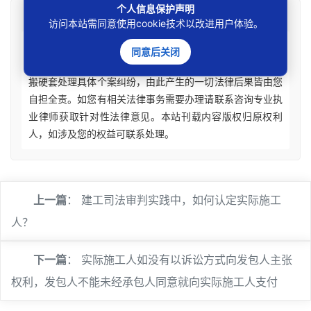
个人信息保护声明
免责声明
访问本站需同意使用cookie技术以改进用户体验。
本站所刊资讯仅为学术观点交流，不构成任何形式法律
同意后关闭
意见建议。法律适用存在地域、时效、个案等差异，请勿生
搬硬套处理具体个案纠纷，由此产生的一切法律后果皆由您
自担全责。如您有相关法律事务需要办理请联系咨询专业执
业律师获取针对性法律意见。本站刊载内容版权归原权利
人，如涉及您的权益可联系处理。
上一篇
：
建工司法审判实践中，如何认定实际施工
人？
下一篇
：
实际施工人如没有以诉讼方式向发包人主张
权利，发包人不能未经承包人同意就向实际施工人支付