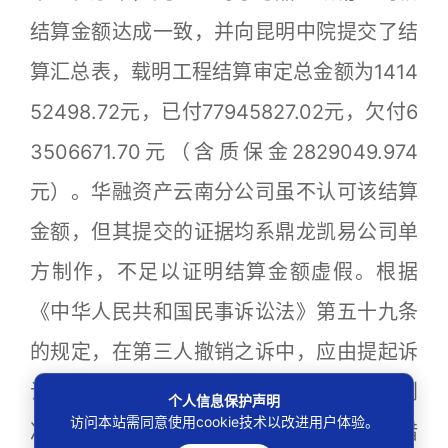
结算金额达成一致，并向昆明中院提交了结
算汇总表，载明工程结算审定总金额为1414
52498.72元，已付77945827.02元，欠付6
3506671.70元（含质保金2829049.974
元）。华融资产云南分公司虽不认可该结算
金额，但其提交的证据均系鼎龙凯易公司单
方制作，不足以证明结算金额虚假。根据
《中华人民共和国民事诉讼法》第五十九条
的规定，在第三人撤销之诉中，应由提起诉
讼的第三人举示证据证明发生法律效力的判
个人信息保护声明
访问本站需同意使用cookie技术以改进用户体验。
决、裁定、调解书的部分或者全部内容错